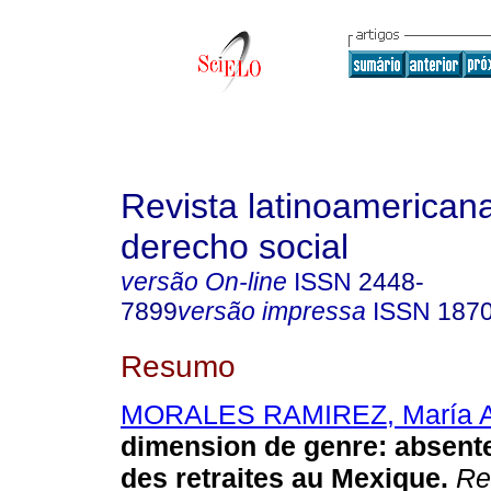
Revista latinoamerican
derecho social
versão On-line
ISSN
2448-
7899
versão impressa
ISSN
187
Resumo
MORALES RAMIREZ, María A
dimension de genre: absente
des retraites au Mexique.
Rev