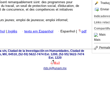
i visent remarquablement sont: des programmes pour
Traduç
du travail, un seuil de protection social, d'éducation, de
Enviar 
et de concurrence, et des compétences et initiatives
Indicadore
eurs jeunes; emploi de jeunesse; emploi informel;
Links rela
Compartilh
hol
|
Inglês
·
texto em Espanhol
·
Espanhol (
pdf
Mais
Mais
Permali
va s/n, Ciudad de la Investigación en Humanidades, Ciudad de
, MX, 04510, (52-55) 5622-7474 Ext. 1200, (52-55) 5622-7474
Ext. 1220
rlds.iij@unam.mx