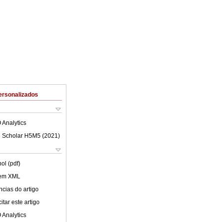
ersonalizados
 Analytics
 Scholar H5M5 (
2021
)
ol (pdf)
 em XML
cias do artigo
tar este artigo
 Analytics