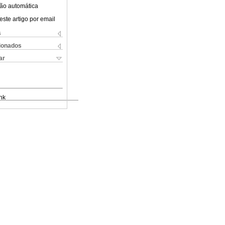
ão automática
este artigo por email
s
cionados
ar
nk