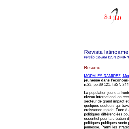
Revista latinoame
versão On-line
ISSN
2448-7
Resumo
MORALES RAMIREZ, Marí
jeunesse dans l'economie
n.23, pp.89-121. ISSN 244
La population jeune affront
niveau international on rec
secteur de grand impact et
quelques secteurs qui trav
croissance rapide. Face à c
politiques différenciées p
essentiel pour la création d
politiques publiques socio-
jeunesse. Parmi les stratég