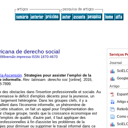
ricana de derecho social
Serviços P
899
versão impressa
ISSN
1870-4670
Journal
SciELO
a Ascensión
.
Strategies pour assister l'emploi de la
Google
 informelle.
Rev. latinoam. derecho soc
[online]. 2016,
8-7899.
Artigo
e des obstacles dans l'insertion professionnelle et sociale. Au
Espanh
onnaisse le déficit d'emplois décents pour la jeunesse, un
 largement hétérogène. Dans les groupes clefs, il y a
Artigo
aillent dans l'économie informelle, un phénomène de
ette situation, on fait un appel pour l'implémentation des
Referên
our chaque groupe, tandis que la croissance économique est
Como ci
'emplois de qualité, d'autre part, il faut appliquer des
professionnelles à fin d'assister les problèmes de la
SciELO
ies pour diminuer ou supprimer le travail informel dans ce