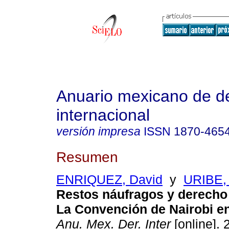
Anuario mexicano de d
internacional
versión impresa
ISSN
1870-465
Resumen
ENRIQUEZ, David
y
URIBE, 
Restos náufragos y derecho 
La Convención de Nairobi e
Anu. Mex. Der. Inter
[online]. 