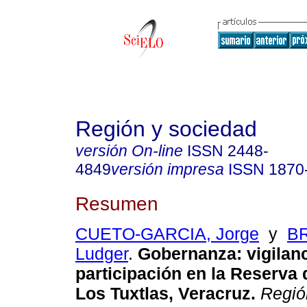
Región y sociedad
versión On-line
ISSN
2448-
4849
versión impresa
ISSN
1870
Resumen
CUETO-GARCIA, Jorge
y
B
Ludger
.
Gobernanza: vigilanc
participación en la Reserva 
Los Tuxtlas, Veracruz.
Regió