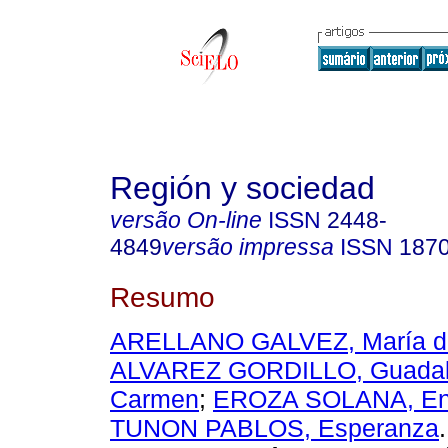
Región y sociedad
versão On-line
ISSN
2448-
4849
versão impressa
ISSN
187
Resumo
ARELLANO GALVEZ, María d
ALVAREZ GORDILLO, Guadal
Carmen
;
EROZA SOLANA, En
TUNON PABLOS, Esperanza
.