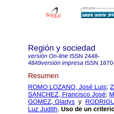
Región y sociedad
versión On-line
ISSN
2448-
4849
versión impresa
ISSN
1870
Resumen
ROMO LOZANO, José Luis
;
SANCHEZ, Francisco José
;
M
GOMEZ, Gladys
y
RODRIGU
Luz Judith
.
Uso de un criteri