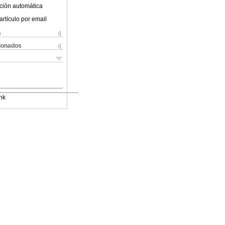
ción automática
artículo por email
s
cionados
nk