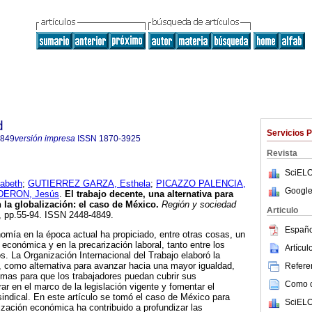
d
Servicios 
4849
versión impresa
ISSN
1870-3925
Revista
SciELO
abeth
;
GUTIERREZ GARZA, Esthela
;
PICAZZO PALENCIA,
Google
ERON, Jesús
.
El trabajo decente, una alternativa para
 la globalización: el caso de México.
Región y sociedad
Articulo
66, pp.55-94. ISSN 2448-4849.
Españo
nomía en la época actual ha propiciado, entre otras cosas, un
económica y en la precarización laboral, tanto entre los
Artícu
s. La Organización Internacional del Trabajo elaboró la
, como alternativa para avanzar hacia una mayor igualdad,
Referen
mas para que los trabajadores puedan cubrir sus
Como ci
ar en el marco de la legislación vigente y fomentar el
 sindical. En este artículo se tomó el caso de México para
SciELO
lización económica ha contribuido a profundizar las