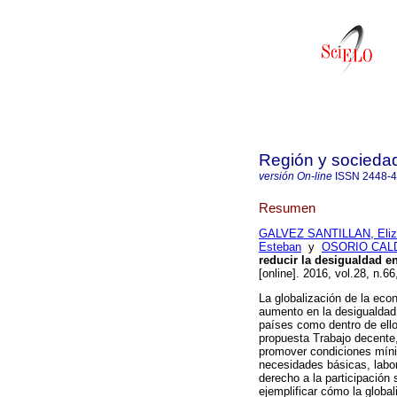
Región y socieda
versión On-line
ISSN
2448-
Resumen
GALVEZ SANTILLAN, Eliz
Esteban
y
OSORIO CALD
reducir la desigualdad en
[online]. 2016, vol.28, n.
La globalización de la eco
aumento en la desigualdad 
países como dentro de ello
propuesta Trabajo decente
promover condiciones míni
necesidades básicas, labor
derecho a la participación
ejemplificar cómo la globa