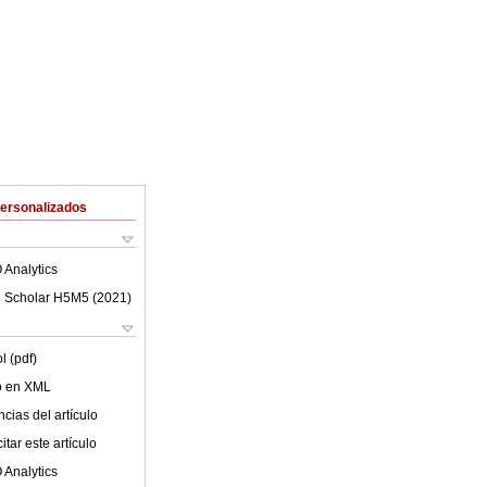
Personalizados
 Analytics
 Scholar H5M5 (
2021
)
l (pdf)
lo en XML
cias del artículo
tar este artículo
 Analytics