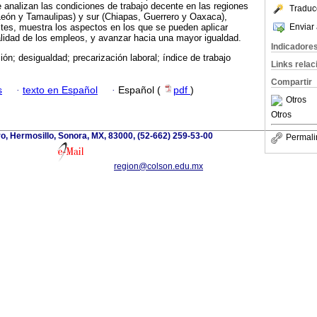
analizan las condiciones de trabajo decente en las regiones
Traduc
León y Tamaulipas) y sur (Chiapas, Guerrero y Oaxaca),
Enviar 
tes, muestra los aspectos en los que se pueden aplicar
calidad de los empleos, y avanzar hacia una mayor igualdad.
Indicadore
ión; desigualdad; precarización laboral; índice de trabajo
Links rela
Compartir
s
·
texto en Español
·
Español (
pdf
)
Otros
Otros
o, Hermosillo, Sonora, MX, 83000, (52-662) 259-53-00
Permali
region@colson.edu.mx