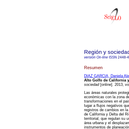
Región y socieda
versión On-line
ISSN
2448-
Resumen
DIAZ GARCIA, Daniela Ale
Alto Golfo de California 
sociedad
[online]. 2013, v
Las áreas naturales proteg
económicas con la zona de
transformaciones en el pai
lugar a flujos negativos qu
registros de cambios en la 
de California y Delta del R
territorial, que regulan su
área urbana y el desplazam
instrumentos de planeación 