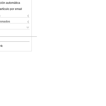
ción automática
artículo por email
s
cionados
nk