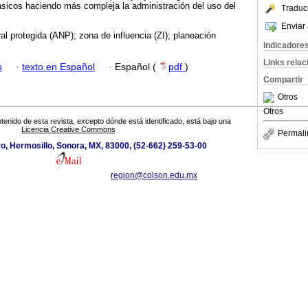
básicos haciendo más compleja la administración del uso del
Traduc
Enviar 
ral protegida (ANP); zona de influencia (ZI); planeación
Indicadore
Links rela
s
·
texto en Español
·
Español (
pdf
)
Compartir
Otros
Otros
tenido de esta revista, excepto dónde está identificado, está bajo una
Licencia Creative Commons
Permali
o, Hermosillo, Sonora, MX, 83000, (52-662) 259-53-00
region@colson.edu.mx