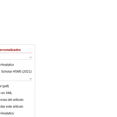
Personalizados
 Analytics
 Scholar H5M5 (
2021
)
l (pdf)
lo en XML
cias del artículo
tar este artículo
 Analytics