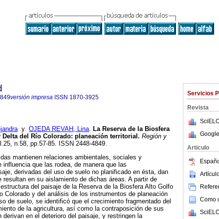
d
Servicios 
4849
versión impresa
ISSN
1870-3925
Revista
SciELO
jandra
y
OJEDA REVAH, Lina
.
La Reserva de la Biosfera
Google
y Delta del Río Colorado
:
planeación territorial
.
Región y
ol.25, n.58, pp.57-85. ISSN 2448-4849.
Articulo
idas mantienen relaciones ambientales, sociales y
Españo
 influencia que las rodea, de manera que las
saje, derivadas del uso de suelo no planificado en ésta, dan
Artícu
e resultan en su aislamiento de dichas áreas. A partir de
estructura del paisaje de la Reserva de la Biosfera Alto Golfo
Referen
ío Colorado y del análisis de los instrumentos de planeación
Como ci
 uso de suelo, se identificó que el crecimiento fragmentado del
iento de la agricultura, así como la contraposición de sus
SciELO
derivan en el deterioro del paisaje, y restringen la