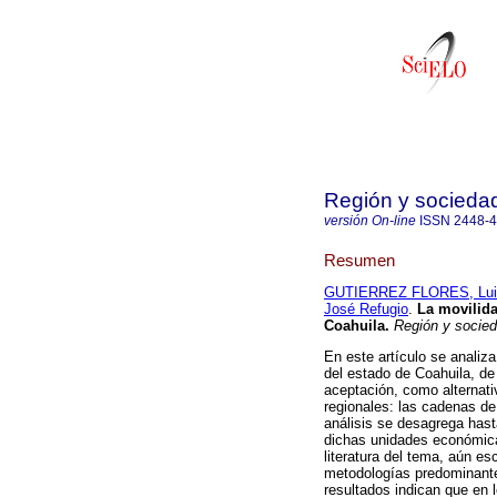
Región y socieda
versión On-line
ISSN
2448-
Resumen
GUTIERREZ FLORES, Lui
José Refugio
.
La movilida
Coahuila
.
Región y socie
En este artículo se analiza
del estado de Coahuila, de
aceptación, como alternati
regionales: las cadenas de
análisis se desagrega hast
dichas unidades económicas
literatura del tema, aún e
metodologías predominante
resultados indican que en 