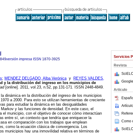
d
Servicios 
4849
versión impresa
ISSN
1870-3925
Revista
SciELO
s
;
MENDEZ DELGADO, Alba Verónica
y
REYES VALDES,
Google
d y la distribución del ingreso en los municipios de
dad
[online]. 2011, vol.23, n.52, pp.131-171. ISSN 2448-4849.
Articulo
 la dinámica en la distribución del ingreso de los municipios
Españo
 1970 a 2000. Para esto se utilizan herramientas de creciente
vas para estudiar la dinámica en las desigualdades
Artícu
 Markov y las funciones de densidad. En este caso, el
a el municipio, con el objetivo de conocer cómo interactúan
Referen
 entre sí, un contexto que tendría que enriquecer la
Como ci
scasa en comparación con los trabajos que emplean
s, como la ecuación clásica de convergencia. Los
SciELO
los municipios hay una inmovilidad relativa en términos de