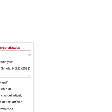
Personalizados
 Analytics
 Scholar H5M5 (
2021
)
l (pdf)
lo en XML
cias del artículo
tar este artículo
 Analytics