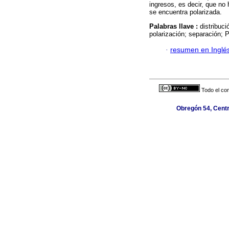
ingresos, es decir, que no 
se encuentra polarizada.
Palabras llave :
distribuc
polarización; separación; P
·
resumen en Inglé
Todo el con
Obregón 54, Centr