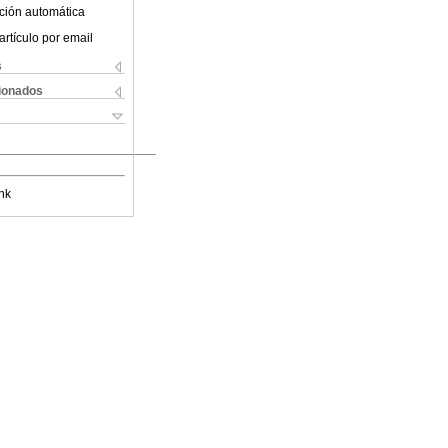
ción automática
artículo por email
s
cionados
nk