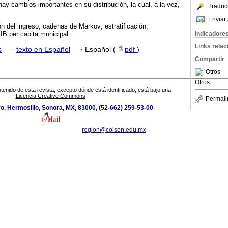
hay cambios importantes en su distribución, la cual, a la vez,
Traduc
Enviar 
ión del ingreso; cadenas de Markov; estratificación;
Indicadore
IB per capita municipal.
Links rela
s
·
texto en Español
·
Español (
pdf
)
Compartir
Otros
Otros
tenido de esta revista, excepto dónde está identificado, está bajo una
Licencia Creative Commons
Permali
o, Hermosillo, Sonora, MX, 83000, (52-662) 259-53-00
region@colson.edu.mx