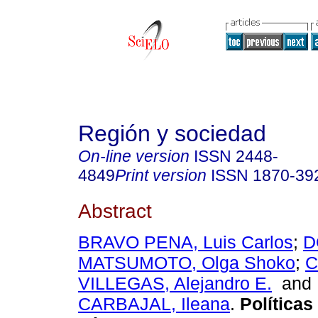
Región y sociedad
On-line version
ISSN
2448-
4849
Print version
ISSN
1870-39
Abstract
BRAVO PENA, Luis Carlos
;
D
MATSUMOTO, Olga Shoko
;
C
VILLEGAS, Alejandro E.
an
CARBAJAL, Ileana
.
Políticas