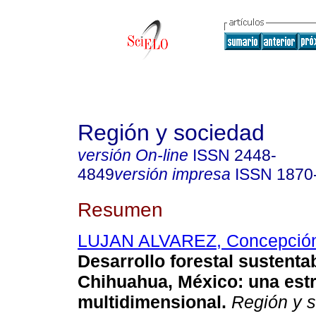
Región y sociedad
versión On-line
ISSN
2448-
4849
versión impresa
ISSN
1870
Resumen
LUJAN ALVAREZ, Concepció
Desarrollo forestal sustenta
Chihuahua, México
:
una est
multidimensional
.
Región y 