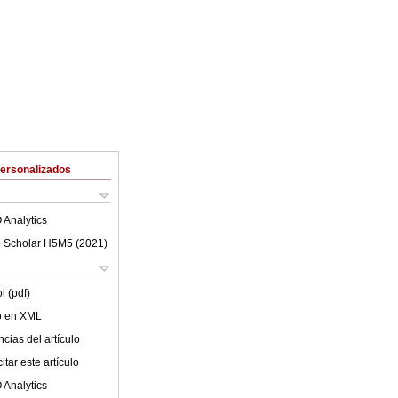
Personalizados
 Analytics
 Scholar H5M5 (
2021
)
l (pdf)
lo en XML
cias del artículo
tar este artículo
 Analytics