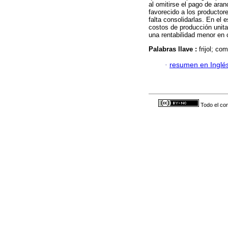
al omitirse el pago de ara
favorecido a los productor
falta consolidarlas. En el 
costos de producción unita
una rentabilidad menor en
Palabras llave :
frijol; co
·
resumen en Inglé
Todo el con