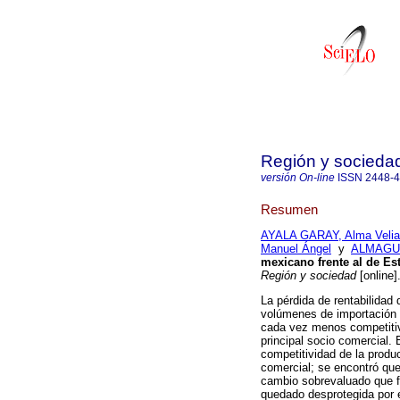
Región y socieda
versión On-line
ISSN
2448-
Resumen
AYALA GARAY, Alma Velia
Manuel Ángel
y
ALMAGUE
mexicano frente al de Es
Región y sociedad
[online]
La pérdida de rentabilidad 
volúmenes de importación 
cada vez menos competitiv
principal socio comercial. 
competitividad de la produc
comercial; se encontró que
cambio sobrevaluado que f
quedado desprotegida por 