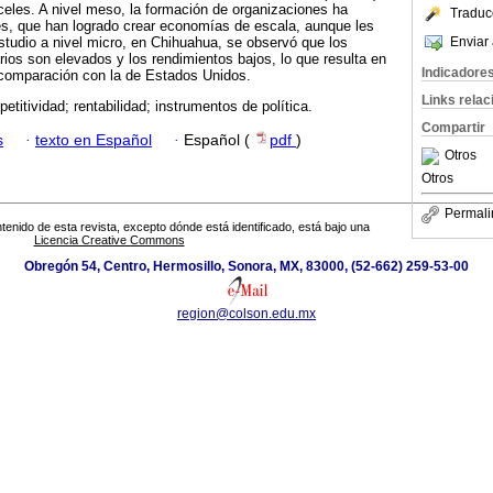
nceles. A nivel meso, la formación de organizaciones ha
Traduc
es, que han logrado crear economías de escala, aunque les
Enviar 
estudio a nivel micro, en Chihuahua, se observó que los
rios son elevados y los rendimientos bajos, lo que resulta en
Indicadore
 comparación con la de Estados Unidos.
Links rela
mpetitividad; rentabilidad; instrumentos de política.
Compartir
s
·
texto en Español
·
Español (
pdf
)
Otros
Otros
Permali
tenido de esta revista, excepto dónde está identificado, está bajo una
Licencia Creative Commons
Obregón 54, Centro, Hermosillo, Sonora, MX, 83000, (52-662) 259-53-00
region@colson.edu.mx