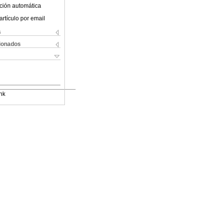
ción automática
artículo por email
s
cionados
nk