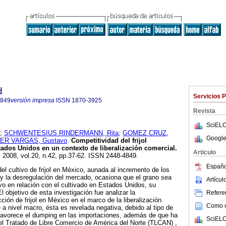
d
Servicios 
4849
versión impresa
ISSN
1870-3925
Revista
SciELO
;
SCHWENTESIUS RINDERMANN, Rita
;
GOMEZ CRUZ,
Google
R VARGAS, Gustavo
.
Competitividad del frijol
tados Unidos en un contexto de liberalización comercial
.
Articulo
. 2008, vol.20, n.42, pp.37-62. ISSN 2448-4849.
Españo
del cultivo de frijol en México, aunada al incremento de los
y la desregulación del mercado, ocasiona que el grano sea
Artícu
o en relación con el cultivado en Estados Unidos, su
El objetivo de esta investigación fue analizar la
Referen
ción de frijol en México en el marco de la liberalización
Como ci
 a nivel macro, ésta es revelada negativa, debido al tipo de
avorece el dumping en las importaciones, además de que ha
SciELO
el Tratado de Libre Comercio de América del Norte (TLCAN) ,