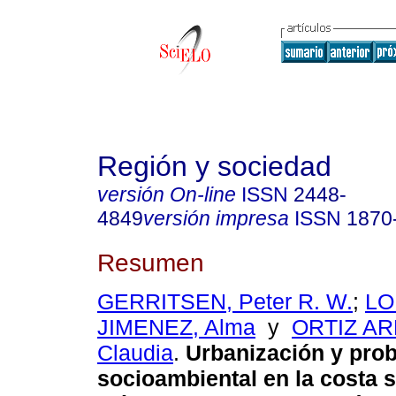
Región y sociedad
versión On-line
ISSN
2448-
4849
versión impresa
ISSN
1870
Resumen
GERRITSEN, Peter R. W.
;
LO
JIMENEZ, Alma
y
ORTIZ A
Claudia
.
Urbanización y pro
socioambiental en la costa s