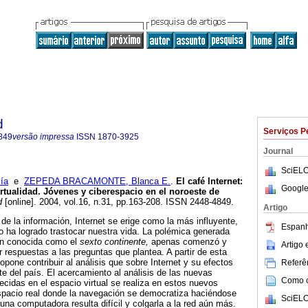
d
Serviços P
849
versão impressa
ISSN
1870-3925
Journal
SciELO
ía
e
ZEPEDA BRACAMONTE, Blanca E.
.
El café Internet
:
Google
irtualidad. Jóvenes y ciberespacio en el noroeste
de
d
[online]. 2004, vol.16, n.31, pp.163-208. ISSN 2448-4849.
Artigo
de la información, Internet se erige como la más influyente,
Espanh
 ha logrado trastocar nuestra vida. La polémica generada
ién conocida como el
sexto continente,
apenas comenzó y
Artigo
 respuestas a las preguntas que plantea. A partir de esta
opone contribuir al análisis que sobre Internet y su efectos
Referên
te del país. El acercamiento al análisis de las nuevas
Como ci
cidas en el espacio virtual se realiza en estos nuevos
 espacio real donde la navegación se democratiza haciéndose
SciELO
una computadora resulta difícil y colgarla a la red aún más.