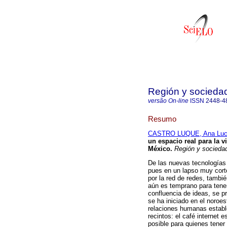
Región y socieda
versão On-line
ISSN
2448-4
Resumo
CASTRO LUQUE, Ana Luc
un espacio real para la v
México
.
Región y socieda
De las nuevas tecnologías 
pues en un lapso muy corto
por la red de redes, tamb
aún es temprano para tener
confluencia de ideas, se pr
se ha iniciado en el noroes
relaciones humanas estable
recintos: el café internet
posible para quienes tener 