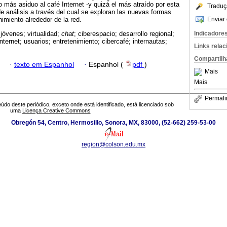
 más asiduo al café Internet -y quizá el más atraído por esta
Traduç
de análisis a través del cual se exploran las nuevas formas
Enviar 
imiento alrededor de la red.
Indicadore
 jóvenes; virtualidad;
chat
; ciberespacio; desarrollo regional;
ternet; usuarios; entretenimiento; cibercafé; internautas;
Links rela
Compartilh
·
texto em Espanhol
·
Espanhol (
pdf
)
Mais
Mais
Permali
údo deste periódico, exceto onde está identificado, está licenciado sob
uma
Licença Creative Commons
Obregón 54, Centro, Hermosillo, Sonora, MX, 83000, (52-662) 259-53-00
region@colson.edu.mx