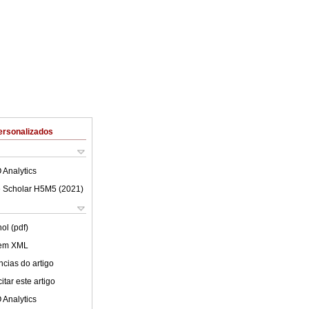
ersonalizados
 Analytics
 Scholar H5M5 (
2021
)
ol (pdf)
 em XML
cias do artigo
tar este artigo
 Analytics