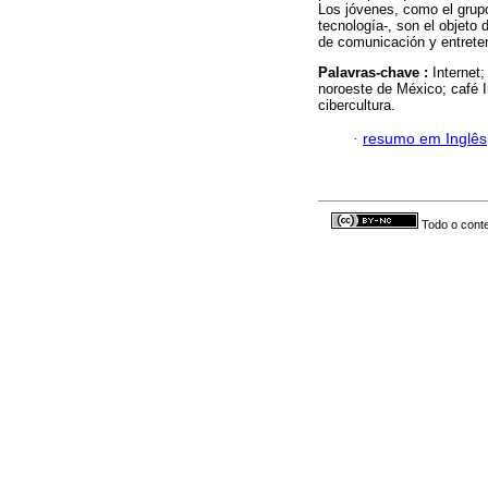
Los jóvenes, como el grupo
tecnología-, son el objeto 
de comunicación y entreten
Palavras-chave :
Internet;
noroeste de México; café In
cibercultura.
·
resumo em Inglês
Todo o conte