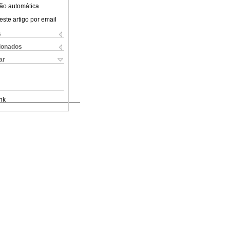
ão automática
este artigo por email
s
cionados
ar
nk