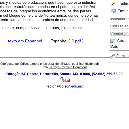
mos y medios de producción, que hacen que esta industria
Traduç
isiones estratégicas tomadas en el país consumidor. Así,
Enviar 
rocesos de integración económica entre los dos países
ón del bloque comercial de Norteamérica, donde no sólo hay
Indicadore
 entre las naciones sino también de complementariedad.
Links rela
 jitomate; competitividad; sustitutos; exportaciones;
Compartilh
Mais
·
texto em Espanhol
·
Espanhol (
pdf
)
Mais
Permali
údo deste periódico, exceto onde está identificado, está licenciado sob
uma
Licença Creative Commons
Obregón 54, Centro, Hermosillo, Sonora, MX, 83000, (52-662) 259-53-00
region@colson.edu.mx