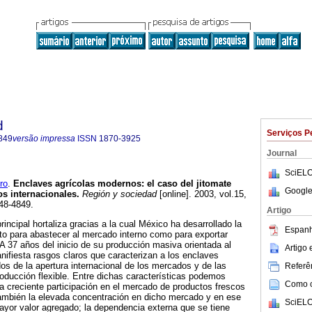
d
Serviços P
849
versão impressa
ISSN
1870-3925
Journal
SciELO
ro
.
Enclaves agrícolas modernos
:
el caso del jitomate
Google
s internacionales
.
Región y sociedad
[online]. 2003, vol.15,
48-4849.
Artigo
principal hortaliza gracias a la cual México ha desarrollado la
Espanh
anto para abastecer al mercado interno como para exportar
A 37 años del inicio de su producción masiva orientada al
Artigo
nifiesta rasgos claros que caracterizan a los enclaves
os de la apertura internacional de los mercados y de las
Referên
oducción flexible. Entre dichas características podemos
Como ci
la creciente participación en el mercado de productos frescos
ambién la elevada concentración en dicho mercado y en ese
SciELO
 mayor valor agregado; la dependencia externa que se tiene