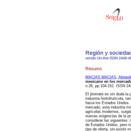
Región y socieda
versão On-line
ISSN
2448-4
Resumo
MACIAS MACIAS, Alejand
mexicano en los mercado
n.26, pp.104-151. ISSN 24
El jitomate es sin duda la 
industria hortofrutícola, t
hacia los Estados Unidos. 
mercado, esta industria ma
agrícolas modernos, surgid
nuevas exigencias de la pr
considerar las siguientes: 
de Estados Unidos, pero t
tipo de oferta, sin existir