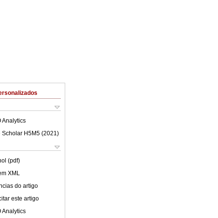
ersonalizados
 Analytics
 Scholar H5M5 (
2021
)
ol (pdf)
 em XML
cias do artigo
tar este artigo
 Analytics