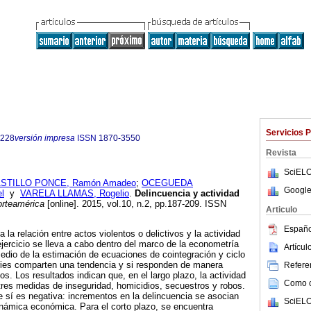
Servicios 
7228
versión impresa
ISSN
1870-3550
Revista
SciELO
STILLO PONCE, Ramón Amadeo
;
OCEGUEDA
Google
l
y
VARELA LLAMAS, Rogelio
.
Delincuencia y actividad
rteamérica
[online]. 2015, vol.10, n.2, pp.187-209. ISSN
Articulo
Españo
 la relación entre actos violentos o delictivos y la actividad
ercicio se lleva a cabo dentro del marco de la econometría
Artícu
edio de la estimación de ecuaciones de cointegración y ciclo
ries comparten una tendencia y si responden de manera
Referen
ios. Los resultados indican que, en el largo plazo, la actividad
Como ci
res medidas de inseguridad, homicidios, secuestros y robos.
re sí es negativa: incrementos en la delincuencia se asocian
SciELO
inámica económica. Para el corto plazo, se encuentra