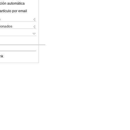
ción automática
artículo por email
s
cionados
nk