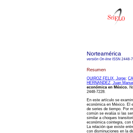
Norteamérica
versión On-line
ISSN
2448-
Resumen
QUIROZ FELIX, Jorge
;
CA
HERNANDEZ, Juan Manue
económica en México.
No
2448-7228.
En este artículo se examina
económica en México. El ej
de series de tiempo. Por m
común se evalúa si las se
similar a choques transitor
económica cointegra, con t
La relación que existe ent
con disminuciones en la d