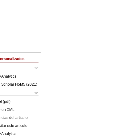
Personalizados
 Analytics
 Scholar H5M5 (
2021
)
l (pdf)
lo en XML
cias del artículo
tar este artículo
 Analytics