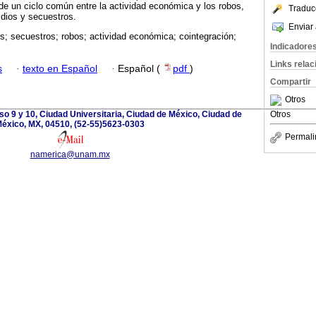
 de un ciclo común entre la actividad económica y los robos,
Traduc
idios y secuestros.
Enviar 
s; secuestros; robos; actividad económica; cointegración;
Indicadore
Links rela
s
·
texto en Español
·
Español (
pdf
)
Compartir
Otros
so 9 y 10, Ciudad Universitaria, Ciudad de México, Ciudad de
Otros
éxico, MX, 04510, (52-55)5623-0303
Permali
namerica@unam.mx