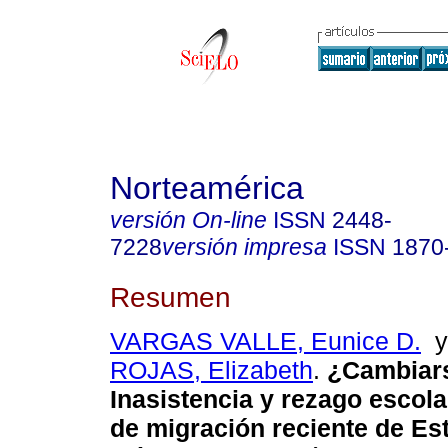
Norteamérica
versión On-line
ISSN
2448-
7228
versión impresa
ISSN
1870
Resumen
VARGAS VALLE, Eunice D.
ROJAS, Elizabeth
.
¿Cambiars
Inasistencia y rezago escola
de migración reciente de Es