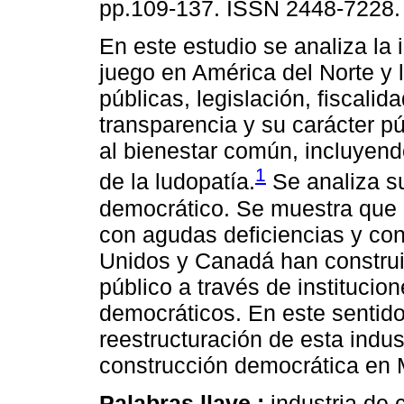
pp.109-137. ISSN 2448-7228.
En este estudio se analiza la i
juego en América del Norte y l
públicas, legislación, fiscalida
transparencia y su carácter p
al bienestar común, incluyend
1
de la ludopatía.
Se analiza su
democrático. Se muestra que
con agudas deficiencias y con
Unidos y Canadá han construid
público a través de institucio
democráticos. En este sentid
reestructuración de esta indus
construcción democrática en 
Palabras llave :
industria de 