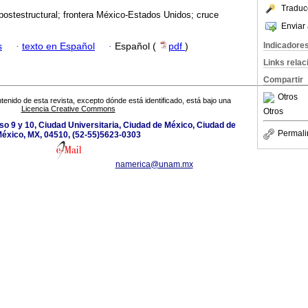
Traduc
 postestructural; frontera México-Estados Unidos; cruce
Enviar 
Indicadore
s
·
texto en Español
·
Español (
pdf
)
Links rela
Compartir
Otros
tenido de esta revista, excepto dónde está identificado, está bajo una
Licencia Creative Commons
Otros
so 9 y 10, Ciudad Universitaria, Ciudad de México, Ciudad de
Permali
éxico, MX, 04510, (52-55)5623-0303
namerica@unam.mx