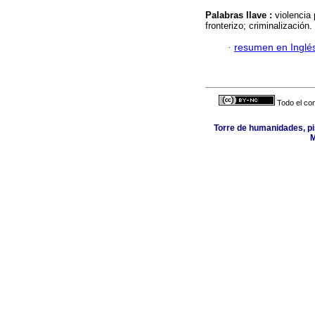
Palabras llave :
violencia
fronterizo; criminalización.
·
resumen en Inglé
Todo el con
Torre de humanidades, pi
M