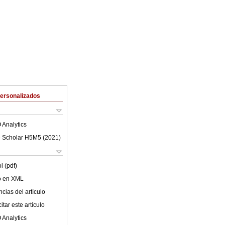
Personalizados
 Analytics
 Scholar H5M5 (
2021
)
l (pdf)
lo en XML
cias del artículo
tar este artículo
 Analytics