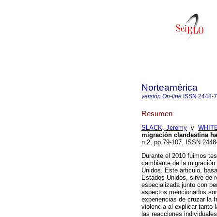
Norteamérica
versión On-line
ISSN
2448-
Resumen
SLACK, Jeremy
y
WHITE
migración clandestina h
n.2, pp.79-107. ISSN 2448
Durante el 2010 fuimos te
cambiante de la migración 
Unidos. Este articulo, bas
Estados Unidos, sirve de r
especializada junto con p
aspectos mencionados son p
experiencias de cruzar la 
violencia al explicar tanto
las reacciones individuales