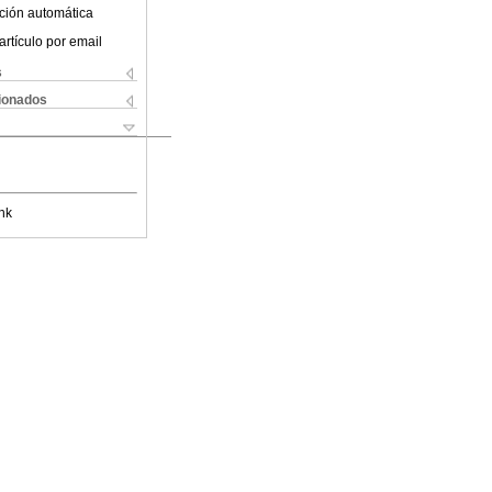
ción automática
artículo por email
s
cionados
nk