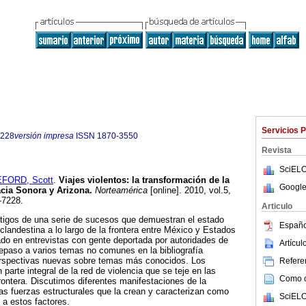
Servicios 
7228
versión impresa
ISSN
1870-3550
Revista
SciELO
FORD, Scott
.
Viajes violentos
:
la transformación de la
Google
acia Sonora y Arizona
.
Norteamérica
[online]. 2010, vol.5,
-7228.
Articulo
stigos de una serie de sucesos que demuestran el estado
Españo
clandestina a lo largo de la frontera entre México y Estados
ado en entrevistas con gente deportada por autoridades de
Artícu
epaso a varios temas no comunes en la bibliografía
erspectivas nuevas sobre temas más conocidos. Los
Referen
arte integral de la red de violencia que se teje en las
Como ci
frontera. Discutimos diferentes manifestaciones de la
 las fuerzas estructurales que la crean y caracterizan como
SciELO
 a estos factores.