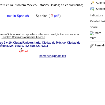
Automat
estructural; frontera México-Estados Unidos; cruce fronterizo;
Send th
Indicators
h
·
text in Spanish
·
Spanish (
pdf
)
Related lin
Share
More
tents of this journal, except where otherwise noted, is licensed under a
Creative Commons Attribution License
More
so 9 y 10, Ciudad Universitaria, Ciudad de México, Ciudad de
Permali
éxico, MX, 04510, (52-55)5623-0303
namerica@unam.mx