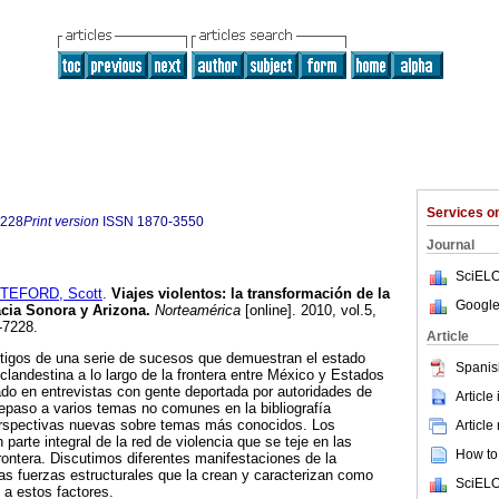
Services 
7228
Print version
ISSN
1870-3550
Journal
SciELO
TEFORD, Scott
.
Viajes violentos
:
la transformación de la
Google
acia Sonora y Arizona
.
Norteamérica
[online]. 2010, vol.5,
-7228.
Article
stigos de una serie de sucesos que demuestran el estado
Spanis
clandestina a lo largo de la frontera entre México y Estados
ado en entrevistas con gente deportada por autoridades de
Article
epaso a varios temas no comunes en la bibliografía
erspectivas nuevas sobre temas más conocidos. Los
Article
arte integral de la red de violencia que se teje en las
How to 
frontera. Discutimos diferentes manifestaciones de la
 las fuerzas estructurales que la crean y caracterizan como
SciELO
 a estos factores.