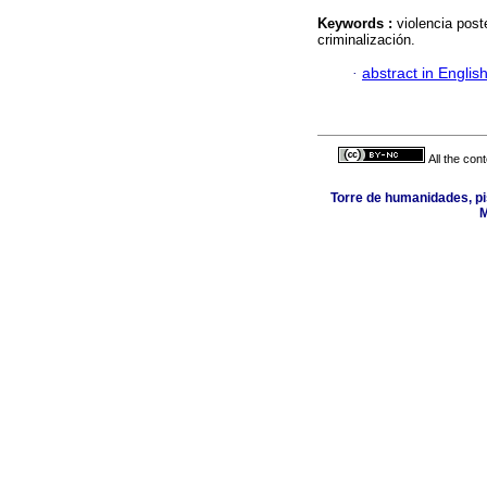
Keywords :
violencia post
criminalización.
·
abstract in Englis
All the con
Torre de humanidades, pi
M