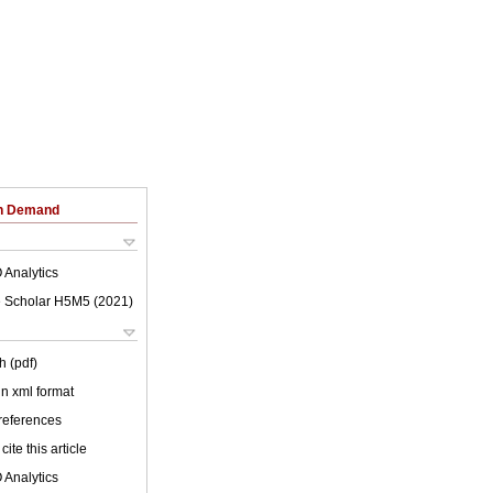
on Demand
 Analytics
 Scholar H5M5 (
2021
)
h (pdf)
 in xml format
 references
cite this article
 Analytics