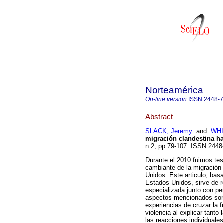
Norteamérica
On-line version
ISSN
2448-
Abstract
SLACK, Jeremy
and
WHI
migración clandestina h
n.2, pp.79-107. ISSN 2448
Durante el 2010 fuimos te
cambiante de la migración 
Unidos. Este articulo, bas
Estados Unidos, sirve de r
especializada junto con p
aspectos mencionados son p
experiencias de cruzar la 
violencia al explicar tanto
las reacciones individuales