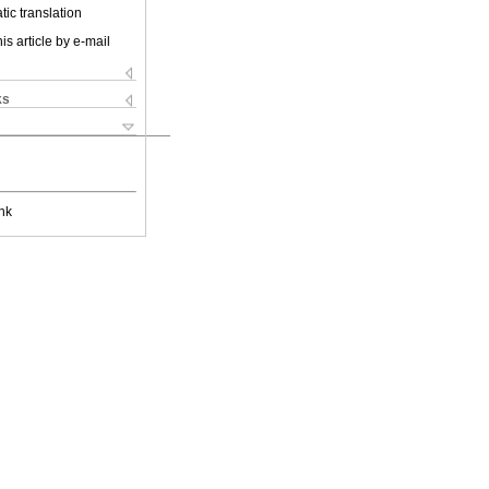
ic translation
is article by e-mail
ks
nk