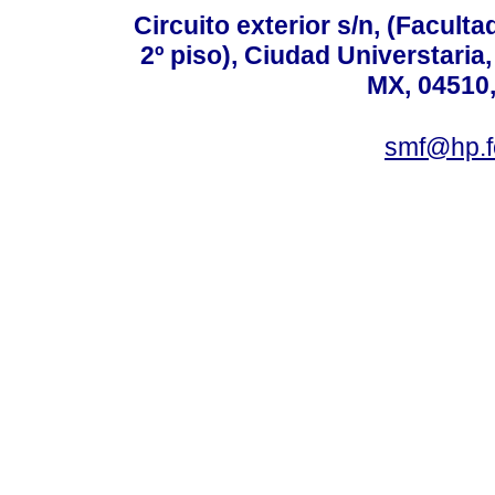
Circuito exterior s/n, (Facult
2º piso), Ciudad Universtaria,
MX, 04510,
smf@hp.f