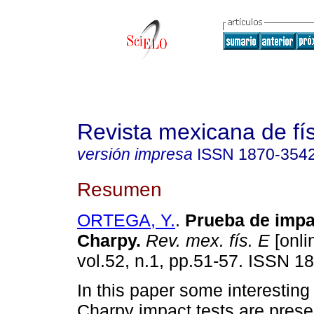
Revista mexicana de fí
versión impresa
ISSN
1870-354
Resumen
ORTEGA, Y.
.
Prueba de impa
Charpy
.
Rev. mex. fís. E
[onli
vol.52, n.1, pp.51-57. ISSN 1
In this paper some interesting 
Charpy impact tests are pres