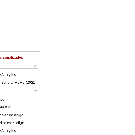
ersonalizados
 Analytics
 Scholar H5M5 (
2021
)
(pdf)
 em XML
cias do artigo
tar este artigo
 Analytics