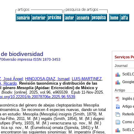
de biodiversidad
Serviços P
706
versão impressa
ISSN
1870-3453
Journal
SciELO
 José Ángel
;
HINOJOSA-DIAZ, Ismael
;
LUIS-MARTINEZ,
Google
, Ricardo
.
Revisión taxonómica y distribución de las
el género
Mesoplia
(Apidae: Ericrocidini) de México y
Artigo
 Biodiv.
[online]. 2025, vol.96, e965539. Epub 11-Nov-2025.
doi.org/10.22201/ib.20078706e.2025.96.5539
.
Inglês 
taxonómica del género de abejas cleptoparásitas Mesoplia
Artigo
ntroamérica. Se reconocen 4 especies nuevas, dando un total
a en estudio: Mesoplia (Mesoplia) insignis (Smith, 1879), M.
Referên
ha-Filho, 2011, M. (M.) regalis (Smith, 1854), M. (M.) dugesi
Como ci
rufipes (Perty, 1933), M. (M.) veracruzana sp. nov., M. (M.)
 tica sp. nov., M. (Eumelissa) ornata (Spinola, 1841) y M.
SciELO
 encontraron las siguientes sinonimias: M. imperatrix (Friese,