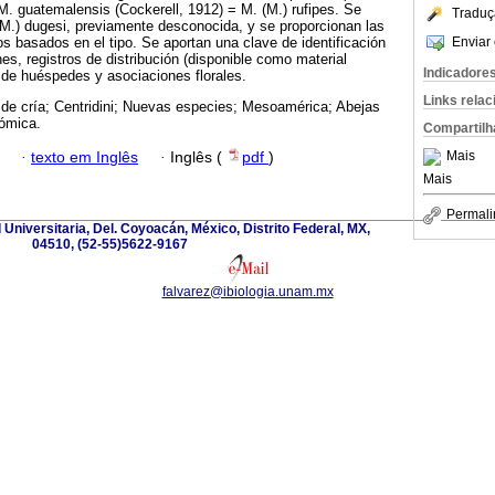
 M. guatemalensis (Cockerell, 1912) = M. (M.) rufipes. Se
Traduç
M.) dugesi, previamente desconocida, y se proporcionan las
Enviar 
 basados en el tipo. Se aportan una clave de identificación
nes, registros de distribución (disponible como material
Indicadore
 de huéspedes y asociaciones florales.
Links rela
 de cría; Centridini; Nuevas especies; Mesoamérica; Abejas
nómica.
Compartilh
Mais
·
texto em Inglês
·
Inglês (
pdf
)
Mais
Permali
d Universitaria, Del. Coyoacán, México, Distrito Federal, MX,
04510, (52-55)5622-9167
falvarez@ibiologia.unam.mx