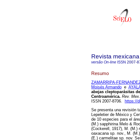
Revista mexicana 
versão On-line
ISSN
2007-8
Resumo
ZAMARRIPA-FERNANDEZ,
Moisés Armando
e
AYALA
abejas cleptoparásitas d
Centroamérica.
Rev. Mex.
ISSN 2007-8706.
https://
Se presenta una revisión 
Lepeletier de México y Ce
de 10 especies para el áre
(M.) sapphirina Melo & Roc
(Cockerell, 1917), M. (M.) 
oaxacana sp. nov., M. (M.)
(E.) carmelitae sp. nov. Se