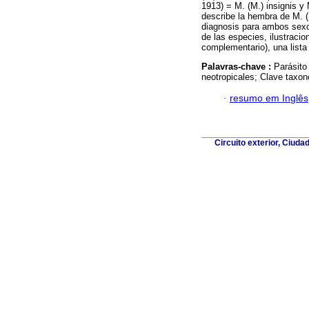
1913) = M. (M.) insignis y
describe la hembra de M. (
diagnosis para ambos sexos
de las especies, ilustracio
complementario), una lista
Palavras-chave :
Parásito
neotropicales; Clave taxo
·
resumo em Inglês
Circuito exterior, Ciuda