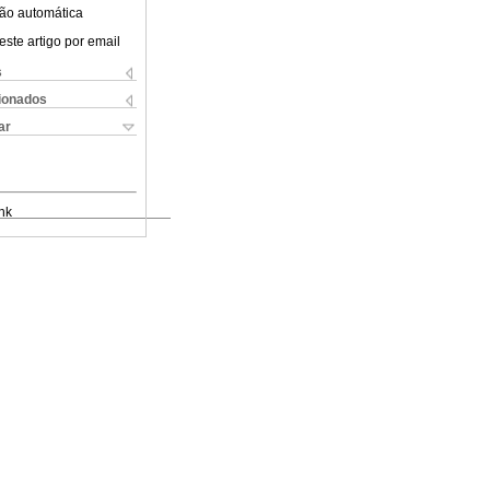
ão automática
este artigo por email
s
cionados
ar
nk