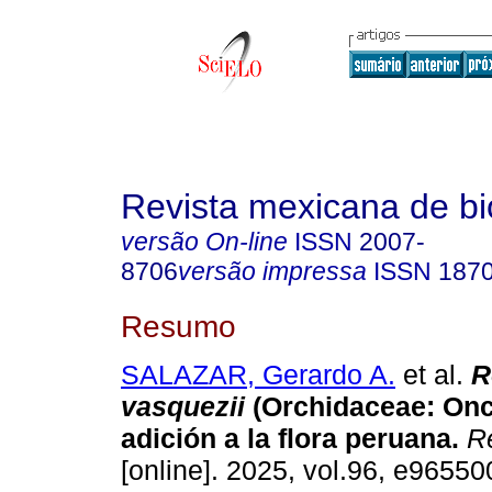
Revista mexicana de bi
versão On-line
ISSN
2007-
8706
versão impressa
ISSN
187
Resumo
SALAZAR, Gerardo A.
et al.
R
vasquezii
(Orchidaceae: Onci
adición a la flora peruana.
Re
[online]. 2025, vol.96, e9655