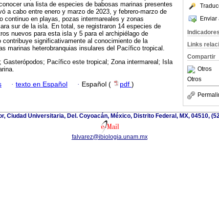
 conocer una lista de especies de babosas marinas presentes
Traduc
llevó a cabo entre enero y marzo de 2023, y febrero-marzo de
Enviar 
o continuo en playas, pozas intermareales y zonas
ara sur de la isla. En total, se registraron 14 especies de
Indicadore
ros nuevos para esta isla y 5 para el archipiélago de
o contribuye significativamente al conocimiento de la
Links rela
as marinas heterobranquias insulares del Pacífico tropical.
Compartir
 Gasterópodos; Pacífico este tropical; Zona intermareal; Isla
Otros
rina.
Otros
s
·
texto en Español
·
Español (
pdf
)
Permali
ior, Ciudad Universitaria, Del. Coyoacán, México, Distrito Federal, MX, 04510, (
falvarez@ibiologia.unam.mx