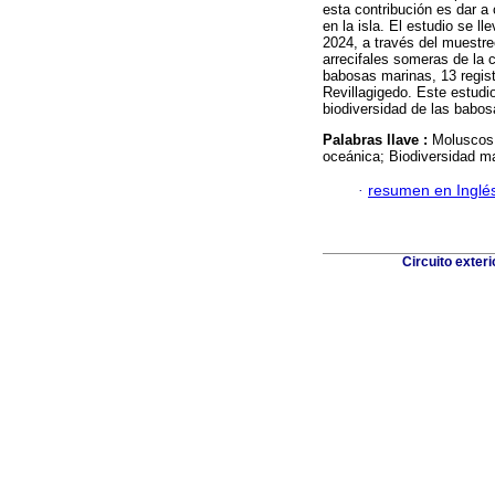
esta contribución es dar a
en la isla. El estudio se 
2024, a través del muestre
arrecifales someras de la c
babosas marinas, 13 regist
Revillagigedo. Este estudi
biodiversidad de las babos
Palabras llave :
Moluscos;
oceánica; Biodiversidad ma
·
resumen en Inglé
Circuito exter