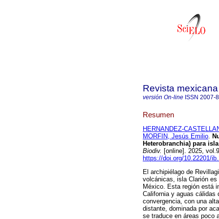
Revista mexicana 
versión On-line
ISSN
2007-
Resumen
HERNANDEZ-CASTELLANOS
MORFIN, Jesús Emilio
.
Nu
Heterobranchia) para isla
Biodiv.
[online]. 2025, vo
https://doi.org/10.22201/i
El archipiélago de Revillag
volcánicas, isla Clarión e
México. Esta región está in
California y aguas cálidas 
convergencia, con una alta
distante, dominada por aca
se traduce en áreas poco a