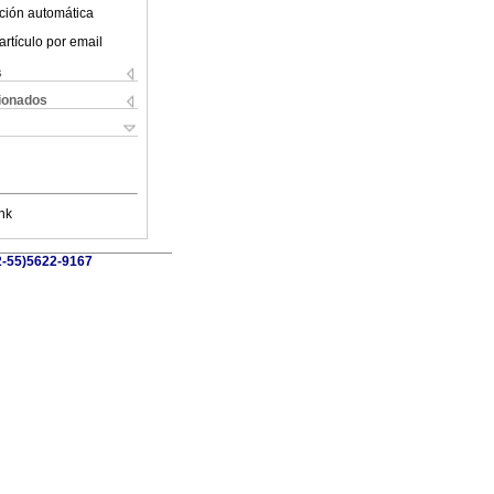
ción automática
artículo por email
s
cionados
nk
52-55)5622-9167