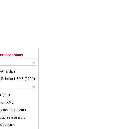
Personalizados
 Analytics
 Scholar H5M5 (
2021
)
l (pdf)
lo en XML
cias del artículo
tar este artículo
 Analytics