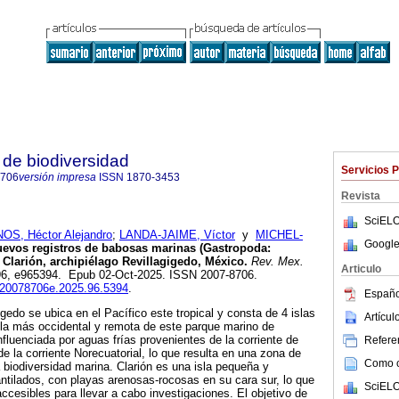
de biodiversidad
Servicios 
8706
versión impresa
ISSN
1870-3453
Revista
SciELO
, Héctor Alejandro
;
LANDA-JAIME, Víctor
y
MICHEL-
Google
evos registros de babosas marinas (Gastropoda:
 Clarión, archipiélago Revillagigedo, México.
Rev. Mex.
Articulo
l.96, e965394. Epub 02-Oct-2025. ISSN 2007-8706.
b.20078706e.2025.96.5394
.
Españo
igedo se ubica en el Pacífico este tropical y consta de 4 islas
Artícu
s la más occidental y remota de este parque marino de
fluenciada por aguas frías provenientes de la corriente de
Referen
de la corriente Norecuatorial, lo que resulta en una zona de
Como ci
 biodiversidad marina. Clarión es una isla pequeña y
ntilados, con playas arenosas-rocosas en su cara sur, lo que
SciELO
ccesibles para llevar a cabo investigaciones. El objetivo de