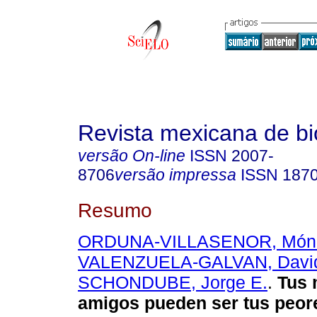
Revista mexicana de bi
versão On-line
ISSN
2007-
8706
versão impressa
ISSN
187
Resumo
ORDUNA-VILLASENOR, Món
VALENZUELA-GALVAN, Davi
SCHONDUBE, Jorge E.
.
Tus 
amigos pueden ser tus peor