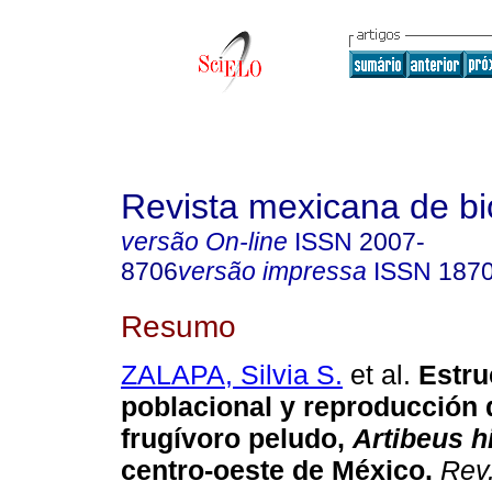
Revista mexicana de bi
versão On-line
ISSN
2007-
8706
versão impressa
ISSN
187
Resumo
ZALAPA, Silvia S.
et al.
Estru
poblacional y reproducción 
frugívoro peludo,
Artibeus h
centro-oeste de México.
Rev.