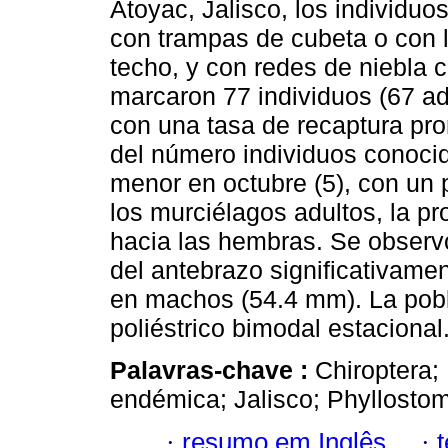
Atoyac, Jalisco, los individu
con trampas de cubeta o con 
techo, y con redes de niebla 
marcaron 77 individuos (67 adu
con una tasa de recaptura pr
del número individuos conocid
menor en octubre (5), con un 
los murciélagos adultos, la p
hacia las hembras. Se observ
del antebrazo significativam
en machos (54.4 mm). La pobl
poliéstrico bimodal estacional
Palavras-chave :
Chiroptera;
endémica; Jalisco; Phyllosto
·
resumo em Inglês
·