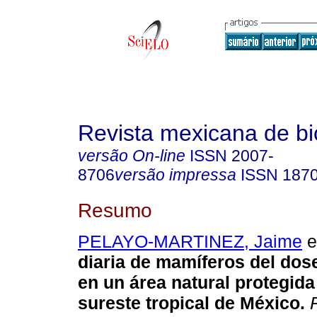
Revista mexicana de bi
versão On-line
ISSN
2007-
8706
versão impressa
ISSN
187
Resumo
PELAYO-MARTINEZ, Jaime
et
diaria de mamíferos del do
en un área natural protegida
sureste tropical de México.
R