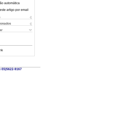
ão automática
este artigo por email
s
cionados
ar
nk
52-55)5622-9167