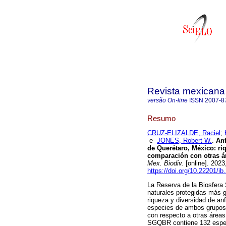
Revista mexicana 
versão On-line
ISSN
2007-8
Resumo
CRUZ-ELIZALDE, Raciel
;
e
JONES, Robert W.
.
Anf
de Querétaro, México: ri
comparación con otras ár
Mex. Biodiv.
[online]. 202
https://doi.org/10.22201/i
La Reserva de la Biosfera
naturales protegidas más 
riqueza y diversidad de anf
especies de ambos grupos,
con respecto a otras áreas
SGQBR contiene 132 especie