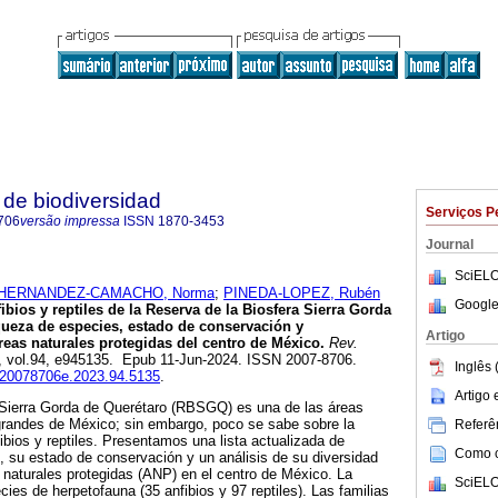
de biodiversidad
Serviços P
706
versão impressa
ISSN
1870-3453
Journal
SciELO
HERNANDEZ-CAMACHO, Norma
;
PINEDA-LOPEZ, Rubén
Google
ibios y reptiles de la Reserva de la Biosfera Sierra Gorda
queza de especies, estado de conservación y
Artigo
eas naturales protegidas del centro de México.
Rev.
3, vol.94, e945135. Epub 11-Jun-2024. ISSN 2007-8706.
Inglês 
b.20078706e.2023.94.5135
.
Artigo
 Sierra Gorda de Querétaro (RBSGQ) es una de las áreas
grandes de México; sin embargo, poco se sabe sobre la
Referên
ibios y reptiles. Presentamos una lista actualizada de
Como ci
 su estado de conservación y un análisis de su diversidad
 naturales protegidas (ANP) en el centro de México. La
SciELO
s de herpetofauna (35 anfibios y 97 reptiles). Las familias