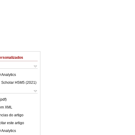
ersonalizados
 Analytics
 Scholar H5M5 (
2021
)
(pdf)
 em XML
cias do artigo
tar este artigo
 Analytics