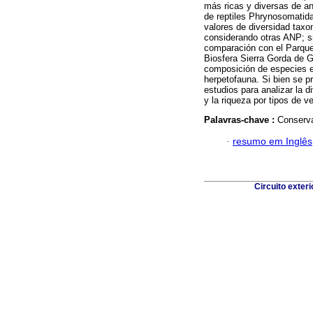
más ricas y diversas de an
de reptiles Phrynosomatida
valores de diversidad taxo
considerando otras ANP; s
comparación con el Parque
Biosfera Sierra Gorda de 
composición de especies e
herpetofauna. Si bien se p
estudios para analizar la d
y la riqueza por tipos de v
Palavras-chave :
Conserva
·
resumo em Inglês
Circuito exter