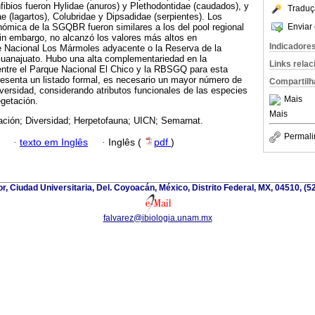
fibios fueron Hylidae (anuros) y Plethodontidae (caudados), y
Traduç
e (lagartos), Colubridae y Dipsadidae (serpientes). Los
Enviar 
nómica de la SGQBR fueron similares a los del pool regional
in embargo, no alcanzó los valores más altos en
Indicadore
 Nacional Los Mármoles adyacente o la Reserva de la
Guanajuato. Hubo una alta complementariedad en la
Links rela
ntre el Parque Nacional El Chico y la RBSGQ para esta
resenta un listado formal, es necesario un mayor número de
Compartilh
iversidad, considerando atributos funcionales de las especies
Mais
egetación.
Mais
ción; Diversidad; Herpetofauna; UICN; Semarnat.
Permali
·
texto em Inglês
·
Inglês (
pdf
)
ior, Ciudad Universitaria, Del. Coyoacán, México, Distrito Federal, MX, 04510, (
falvarez@ibiologia.unam.mx