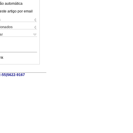
ão automática
este artigo por email
s
cionados
ar
nk
52-55)5622-9167