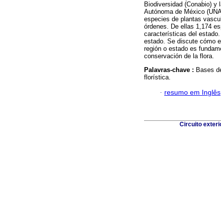
Biodiversidad (Conabio) y l
Autónoma de México (UNAM).
especies de plantas vascul
órdenes. De ellas 1,174 e
características del estado.
estado. Se discute cómo e
región o estado es fundame
conservación de la flora.
Palavras-chave :
Bases de
florística.
·
resumo em Inglês
Circuito exter