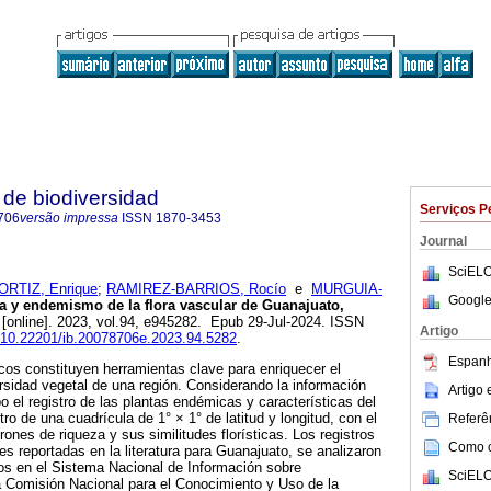
de biodiversidad
Serviços P
706
versão impressa
ISSN
1870-3453
Journal
SciELO
ORTIZ, Enrique
;
RAMIREZ-BARRIOS, Rocío
e
MURGUIA-
Google
 y endemismo de la flora vascular de Guanajuato,
[online]. 2023, vol.94, e945282. Epub 29-Jul-2024. ISSN
Artigo
g/10.22201/ib.20078706e.2023.94.5282
.
Espanh
icos constituyen herramientas clave para enriquecer el
rsidad vegetal de una región. Considerando la información
Artigo
o el registro de las plantas endémicas y características del
o de una cuadrícula de 1° × 1° de latitud y longitud, con el
Referên
rones de riqueza y sus similitudes florísticas. Los registros
Como ci
es reportadas en la literatura para Guanajuato, se analizaron
os en el Sistema Nacional de Información sobre
SciELO
a Comisión Nacional para el Conocimiento y Uso de la