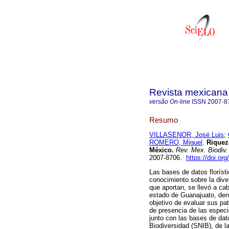
Revista mexicana 
versão On-line
ISSN
2007-8
Resumo
VILLASENOR, José Luis
;
ROMERO, Miguel
.
Riqueza
México.
Rev. Mex. Biodiv.
2007-8706.
https://doi.or
Las bases de datos floríst
conocimiento sobre la dive
que aportan, se llevó a cab
estado de Guanajuato, dentr
objetivo de evaluar sus pat
de presencia de las especi
junto con las bases de dat
Biodiversidad (SNIB), de l