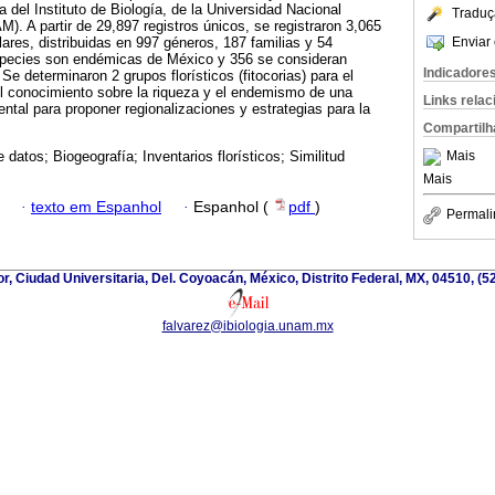
a del Instituto de Biología, de la Universidad Nacional
Traduç
 A partir de 29,897 registros únicos, se registraron 3,065
Enviar 
ares, distribuidas en 997 géneros, 187 familias y 54
species son endémicas de México y 356 se consideran
Indicadore
 Se determinaron 2 grupos florísticos (fitocorias) para el
l conocimiento sobre la riqueza y el endemismo de una
Links rela
ntal para proponer regionalizaciones y estrategias para la
Compartilh
Mais
 datos; Biogeografía; Inventarios florísticos; Similitud
Mais
·
texto em Espanhol
·
Espanhol (
pdf
)
Permali
ior, Ciudad Universitaria, Del. Coyoacán, México, Distrito Federal, MX, 04510, (
falvarez@ibiologia.unam.mx