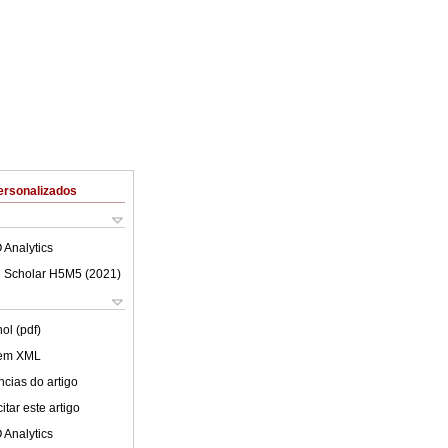
ersonalizados
 Analytics
 Scholar H5M5 (
2021
)
ol (pdf)
 em XML
cias do artigo
tar este artigo
 Analytics