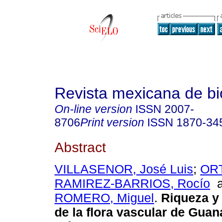
Revista mexicana de bi
On-line version
ISSN
2007-
8706
Print version
ISSN
1870-34
Abstract
VILLASENOR, José Luis
;
ORT
RAMIREZ-BARRIOS, Rocío
a
ROMERO, Miguel
.
Riqueza y
de la flora vascular de Guan