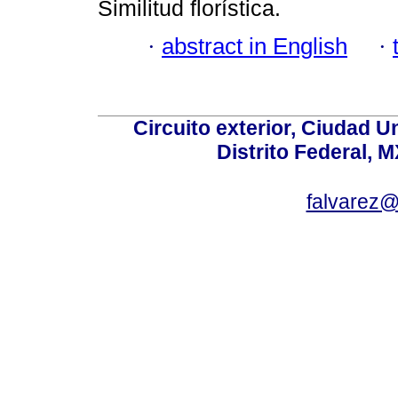
Similitud florística.
·
abstract in English
·
Circuito exterior, Ciudad U
Distrito Federal, 
falvarez@