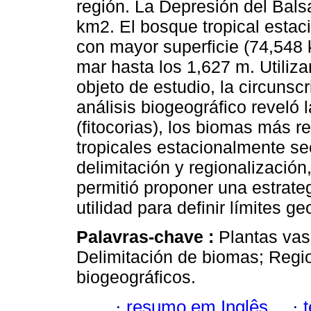
región. La Depresión del Bals
km2. El bosque tropical estac
con mayor superficie (74,548 k
mar hasta los 1,627 m. Utiliz
objeto de estudio, la circuns
análisis biogeográfico reveló l
(fitocorias), los biomas más 
tropicales estacionalmente s
delimitación y regionalización,
permitió proponer una estrat
utilidad para definir límites g
Palavras-chave :
Plantas vas
Delimitación de biomas; Regio
biogeográficos.
·
resumo em Inglês
·