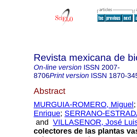
Revista mexicana de bi
On-line version
ISSN
2007-
8706
Print version
ISSN
1870-34
Abstract
MURGUIA-ROMERO, Miguel
Enrique
;
SERRANO-ESTRADA,
and
VILLASENOR, José Lui
colectores de las plantas va