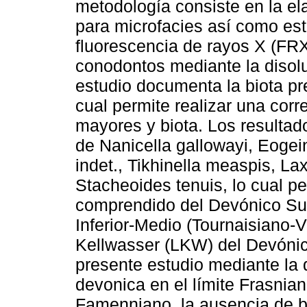
metodología consiste en la e
para microfacies así como es
fluorescencia de rayos X (FRX
conodontos mediante la disolu
estudio documenta la biota pr
cual permite realizar una corr
mayores y biota. Los resultado
de Nanicella gallowayi, Eoge
indet., Tikhinella measpis, L
Stacheoides tenuis, lo cual p
comprendido del Devónico Supe
Inferior-Medio (Tournaisiano-V
Kellwasser (LKW) del Devónico
presente estudio mediante la 
devonica en el límite Frasnia
Famenniano, la ausencia de bi