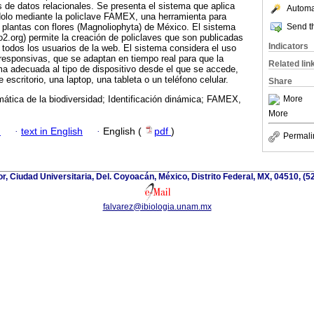
 de datos relacionales. Se presenta el sistema que aplica
Automat
dolo mediante la policlave FAMEX, una herramienta para
Send th
de plantas con flores (Magnoliophyta) de México. El sistema
.org) permite la creación de policlaves que son publicadas
Indicators
 todos los usuarios de la web. El sistema considera el uso
responsivas, que se adaptan en tiempo real para que la
Related lin
ma adecuada al tipo de dispositivo desde el que se accede,
scritorio, una laptop, una tableta o un teléfono celular.
Share
More
mática de la biodiversidad; Identificación dinámica; FAMEX,
More
h
·
text in English
·
English (
pdf
)
Permali
ior, Ciudad Universitaria, Del. Coyoacán, México, Distrito Federal, MX, 04510, (
falvarez@ibiologia.unam.mx