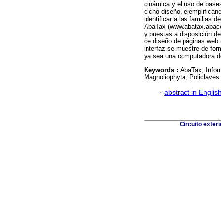
dinámica y el uso de bases
dicho diseño, ejemplificán
identificar a las familias 
AbaTax (www.abatax.abaco2
y puestas a disposición de
de diseño de páginas web 
interfaz se muestre de for
ya sea una computadora de e
Keywords :
AbaTax; Infor
Magnoliophyta; Policlaves.
·
abstract in Englis
Circuito exter