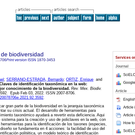
de biodiversidad
Services 
8706
Print version
ISSN
1870-3453
Journal
SciELO
el
;
SERRANO-ESTRADA, Bernardo
;
ORTIZ, Enrique
and
Google
Claves de identificación taxonómica en la web:
or conocimiento de la biodiversidad.
Rev. Mex. Biodiv.
Article
923592. Epub Feb 03, 2022. ISSN 2007-8706.
b.20078706e.2021.92.3592
.
English
ar gran parte de la biodiversidad en la jerarquia taxonómica
Article
ntar su crisis actual. El desarrollo de herramientas para
miento taxonómico ayudará a revertir esta deficiencia. Aqui
Article
sistema para la creación y uso de policlaves en la web, con
How to 
r herramientas para la identificación de los taxones (especies,
l diseño se fundamenta en 4 acciones: la facilidad de uso del
SciELO
entificación politética, un modelo teórico de identificación