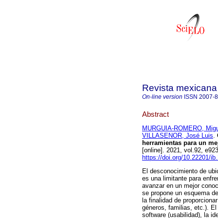
Revista mexicana 
On-line version
ISSN
2007-
Abstract
MURGUIA-ROMERO, Migu
VILLASENOR, José Luis
.
herramientas para un mej
[online]. 2021, vol.92, e
https://doi.org/10.22201/i
El desconocimiento de ubic
es una limitante para enfre
avanzar en un mejor conoci
se propone un esquema de 
la finalidad de proporciona
géneros, familias, etc.). E
software (usabilidad), la id