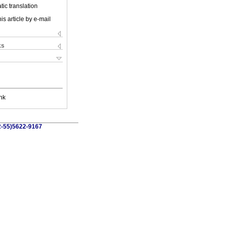
ic translation
is article by e-mail
ks
nk
52-55)5622-9167