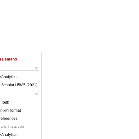
on Demand
 Analytics
 Scholar H5M5 (
2021
)
 (pdf)
 in xml format
 references
cite this article
 Analytics