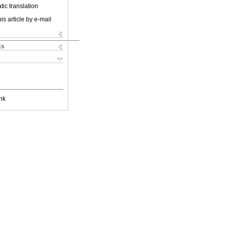
ic translation
is article by e-mail
ks
nk