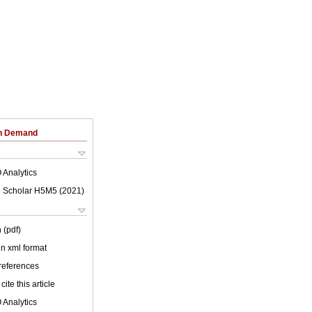
on Demand
 Analytics
 Scholar H5M5 (
2021
)
 (pdf)
 in xml format
 references
cite this article
 Analytics