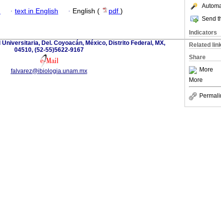
Automat
h
·
text in English
·
English (
pdf
)
Send th
Indicators
d Universitaria, Del. Coyoacán, México, Distrito Federal, MX,
Related lin
04510, (52-55)5622-9167
Share
More
falvarez@ibiologia.unam.mx
More
Permali