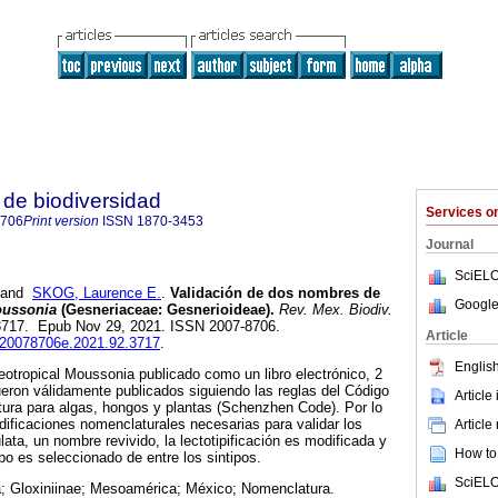
de biodiversidad
Services 
8706
Print version
ISSN
1870-3453
Journal
SciELO
and
SKOG, Laurence E.
.
Validación de dos nombres de
Google
ussonia
(Gesneriaceae: Gesnerioideae).
Rev. Mex. Biodiv.
923717. Epub Nov 29, 2021. ISSN 2007-8706.
Article
b.20078706e.2021.92.3717
.
English
neotropical Moussonia publicado como un libro electrónico, 2
eron válidamente publicados siguiendo las reglas del Código
Article
tura para algas, hongos y plantas (Schenzhen Code). Por lo
dificaciones nomenclaturales necesarias para validar los
Article
ta, un nombre revivido, la lectotipificación es modificada y
How to 
po es seleccionado de entre los sintipos.
SciELO
; Gloxiniinae; Mesoamérica; México; Nomenclatura.