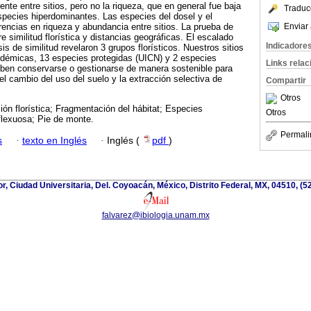
rente entre sitios, pero no la riqueza, que en general fue baja
Traduc
species hiperdominantes. Las especies del dosel y el
Enviar 
encias en riqueza y abundancia entre sitios. La prueba de
e similitud florística y distancias geográficas. El escalado
Indicadore
is de similitud revelaron 3 grupos florísticos. Nuestros sitios
émicas, 13 especies protegidas (UICN) y 2 especies
Links rela
en conservarse o gestionarse de manera sostenible para
el cambio del uso del suelo y la extracción selectiva de
Compartir
Otros
ón florística; Fragmentación del hábitat; Especies
Otros
flexuosa; Pie de monte.
Permali
s
·
texto en Inglés
·
Inglés (
pdf
)
ior, Ciudad Universitaria, Del. Coyoacán, México, Distrito Federal, MX, 04510, (
falvarez@ibiologia.unam.mx