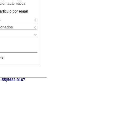
ción automática
artículo por email
s
cionados
nk
52-55)5622-9167