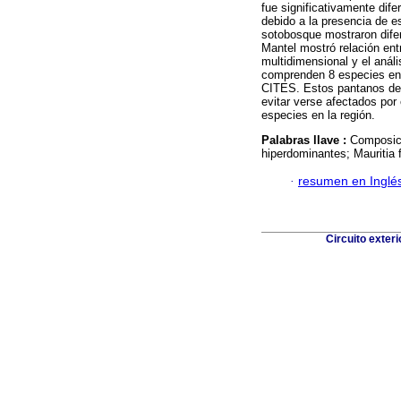
fue significativamente dife
debido a la presencia de e
sotobosque mostraron difer
Mantel mostró relación entr
multidimensional y el anális
comprenden 8 especies end
CITES. Estos pantanos deb
evitar verse afectados por 
especies en la región.
Palabras llave :
Composici
hiperdominantes; Mauritia 
·
resumen en Inglé
Circuito exter