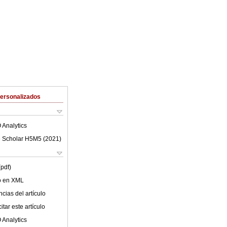
Personalizados
 Analytics
 Scholar H5M5 (
2021
)
(pdf)
lo en XML
cias del artículo
tar este artículo
 Analytics