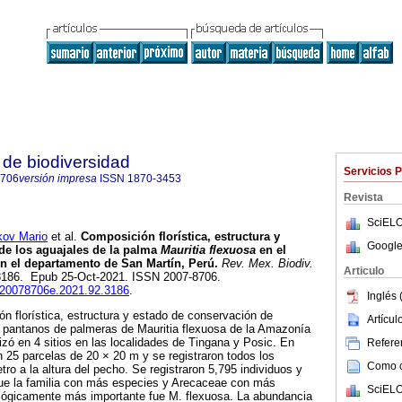
de biodiversidad
Servicios 
8706
versión impresa
ISSN
1870-3453
Revista
SciELO
ov Mario
et al.
Composición florística, estructura y
Google
de los aguajales de la palma
Mauritia flexuosa
en el
 el departamento de San Martín, Perú.
Rev. Mex. Biodiv.
Articulo
923186. Epub 25-Oct-2021. ISSN 2007-8706.
b.20078706e.2021.92.3186
.
Inglés 
n florística, estructura y estado de conservación de
Artícu
s pantanos de palmeras de Mauritia flexuosa de la Amazonía
izó en 4 sitios en las localidades de Tingana y Posic. En
Referen
n 25 parcelas de 20 × 20 m y se registraron todos los
Como ci
ro a la altura del pecho. Se registraron 5,795 individuos y
ue la familia con más especies y Arecaceae con más
SciELO
ológicamente más importante fue M. flexuosa. La abundancia