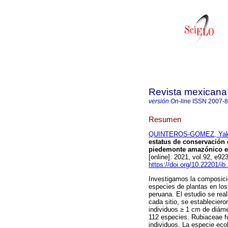
Revista mexicana 
versión On-line
ISSN
2007-
Resumen
QUINTEROS-GOMEZ, Yak
estatus de conservación 
piedemonte amazónico en
[online]. 2021, vol.92, e
https://doi.org/10.22201/i
Investigamos la composició
especies de plantas en lo
peruana. El estudio se real
cada sitio, se estableciero
individuos ≥ 1 cm de diámet
112 especies. Rubiaceae f
individuos. La especie ec