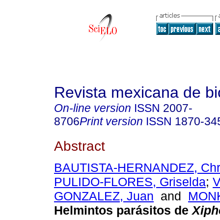
Revista mexicana de bi
On-line version
ISSN
2007-
8706
Print version
ISSN
1870-34
Abstract
BAUTISTA-HERNANDEZ, Chris
PULIDO-FLORES, Griselda
;
V
GONZALEZ, Juan
and
MONK
Helmintos parásitos de
Xiph