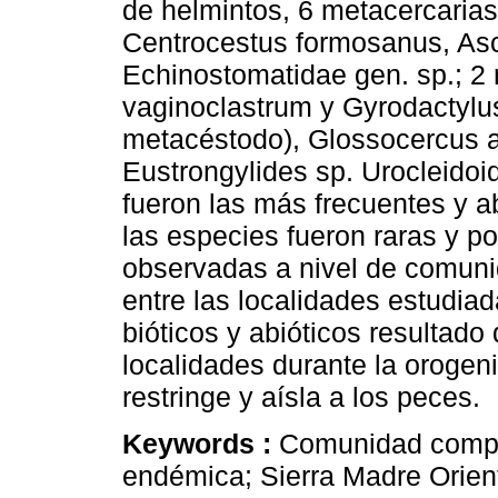
de helmintos, 6 metacercarias
Centrocestus formosanus, Asco
Echinostomatidae gen. sp.; 2
vaginoclastrum y Gyrodactylus
metacéstodo), Glossocercus a
Eustrongylides sp. Urocleido
fueron las más frecuentes y a
las especies fueron raras y po
observadas a nivel de comun
entre las localidades estudiad
bióticos y abióticos resultado
localidades durante la orogeni
restringe y aísla a los peces.
Keywords :
Comunidad compo
endémica; Sierra Madre Orient