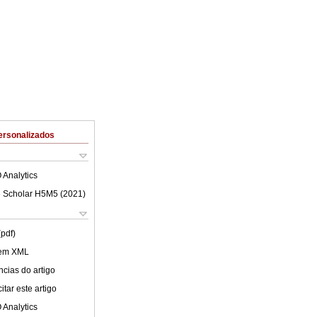
ersonalizados
 Analytics
 Scholar H5M5 (
2021
)
(pdf)
 em XML
cias do artigo
tar este artigo
 Analytics