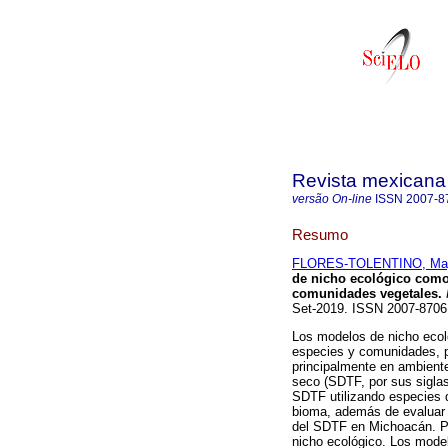
Revista mexicana 
versão On-line
ISSN
2007-8
Resumo
FLORES-TOLENTINO, Ma
de nicho ecológico como 
comunidades vegetales.
Set-2019. ISSN 2007-870
Los modelos de nicho ecoló
especies y comunidades, per
principalmente en ambient
seco (SDTF, por sus siglas 
SDTF utilizando especies 
bioma, además de evaluar 
del SDTF en Michoacán. Par
nicho ecológico. Los mode