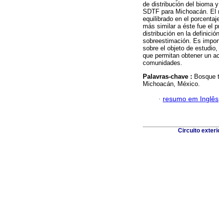
de distribución del bioma 
SDTF para Michoacán. El m
equilibrado en el porcenta
más similar a éste fue el 
distribución en la definic
sobreestimación. Es import
sobre el objeto de estudio
que permitan obtener un ac
comunidades.
Palavras-chave :
Bosque t
Michoacán, México.
·
resumo em Inglês
Circuito exter