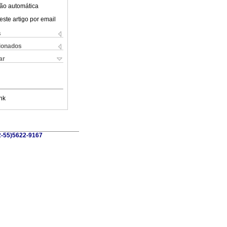
ão automática
este artigo por email
s
cionados
ar
nk
52-55)5622-9167