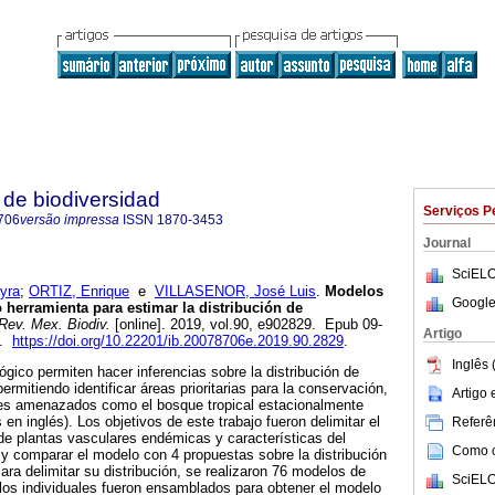
de biodiversidad
Serviços P
706
versão impressa
ISSN
1870-3453
Journal
SciELO
yra
;
ORTIZ, Enrique
e
VILLASENOR, José Luis
.
Modelos
Google
herramienta para estimar la distribución de
Rev. Mex. Biodiv.
[online]. 2019, vol.90, e902829. Epub 09-
Artigo
6.
https://doi.org/10.22201/ib.20078706e.2019.90.2829
.
Inglês 
gico permiten hacer inferencias sobre la distribución de
mitiendo identificar áreas prioritarias para la conservación,
Artigo
es amenazados como el bosque tropical estacionalmente
en inglés). Los objetivos de este trabajo fueron delimitar el
Referên
de plantas vasculares endémicas y características del
Como ci
y comparar el modelo con 4 propuestas sobre la distribución
a delimitar su distribución, se realizaron 76 modelos de
SciELO
los individuales fueron ensamblados para obtener el modelo