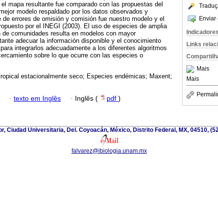
y el mapa resultante fue comparado con las propuestas del
Traduç
ejor modelo respaldado por los datos observados y
Enviar 
je de errores de omisión y comisión fue nuestro modelo y el
propuesto por el INEGI (2003). El uso de especies de amplia
Indicadore
ión de comunidades resulta en modelos con mayor
ante adecuar la información disponible y el conocimiento
Links rela
, para integrarlos adecuadamente a los diferentes algoritmos
ercamiento sobre lo que ocurre con las especies o
Compartilh
Mais
ropical estacionalmente seco; Especies endémicas; Maxent;
Mais
Permali
·
texto em Inglês
·
Inglês (
pdf
)
ior, Ciudad Universitaria, Del. Coyoacán, México, Distrito Federal, MX, 04510, (
falvarez@ibiologia.unam.mx