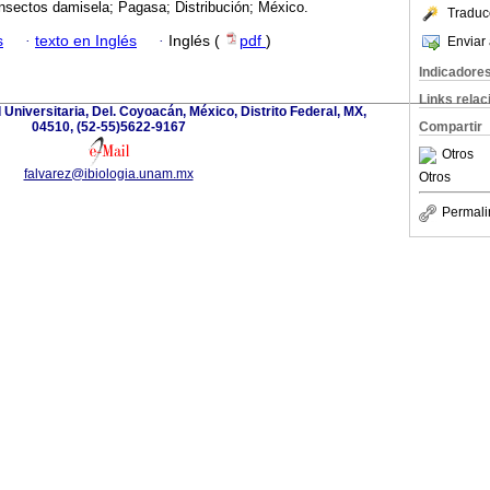
Insectos damisela; Pagasa; Distribución; México.
Traduc
s
·
texto en Inglés
·
Inglés (
pdf
)
Enviar 
Indicadore
Links rela
d Universitaria, Del. Coyoacán, México, Distrito Federal, MX,
04510, (52-55)5622-9167
Compartir
Otros
falvarez@ibiologia.unam.mx
Otros
Permali