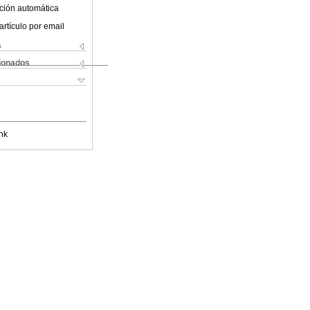
ción automática
artículo por email
s
cionados
nk