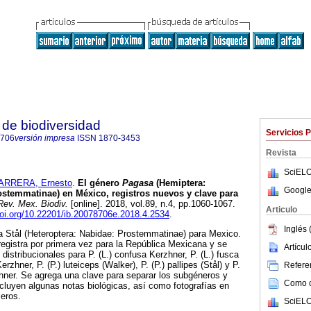
de biodiversidad
Servicios 
8706
versión impresa
ISSN
1870-3453
Revista
SciELO
ARRERA, Ernesto
.
El género
Pagasa
(Hemiptera:
Google
ostemmatinae) en México, registros nuevos y clave para
ev. Mex. Biodiv.
[online]. 2018, vol.89, n.4, pp.1060-1067.
Articulo
doi.org/10.22201/ib.20078706e.2018.4.2534
.
Inglés 
a Stål (Heteroptera: Nabidae: Prostemmatinae) para Mexico.
 registra por primera vez para la República Mexicana y se
Artícu
istribucionales para P. (L.) confusa Kerzhner, P. (L.) fusca
Kerzhner, P. (P.) luteiceps (Walker), P. (P.) pallipes (Stål) y P.
Referen
hner. Se agrega una clave para separar los subgéneros y
Como ci
luyen algunas notas biológicas, así como fotografías en
meros.
SciELO