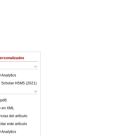
Personalizados
 Analytics
 Scholar H5M5 (
2021
)
(pdf)
lo en XML
cias del artículo
tar este artículo
 Analytics