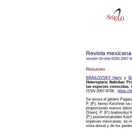
Revista mexicana 
versión On-line
ISSN
2007-
Resumen
BRAILOVSKY, Harry
y
B
Heteroptera: Nabidae: Pr
las especies conocidas.
R
ISSN 2007-8706.
https://
Se revisa el género Pagas
P. (P). henryi Kerzhner se
proporcionan nuevos datos d
(Stein), P. (P.) brailovskyi 
(P.) prostemmatoides Kerz
especies mexicanas; se inc
vista dorsal y de los pará