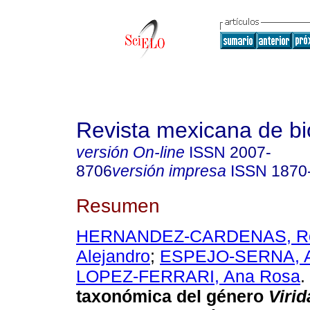
Revista mexicana de bi
versión On-line
ISSN
2007-
8706
versión impresa
ISSN
1870
Resumen
HERNANDEZ-CARDENAS, Ro
Alejandro
;
ESPEJO-SERNA, A
LOPEZ-FERRARI, Ana Rosa
.
taxonómica del género
Viri