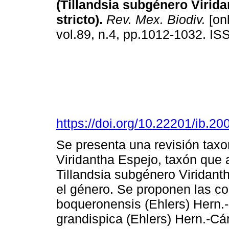
(Tillandsia subgénero Virid
stricto).
Rev. Mex. Biodiv.
[onl
vol.89, n.4, pp.1012-1032. I
https://doi.org/10.22201/ib.
Se presenta una revisión tax
Viridantha Espejo, taxón que
Tillandsia subgénero Viridanth
el género. Se proponen las c
boqueronensis (Ehlers) Hern.-
grandispica (Ehlers) Hern.-Cá