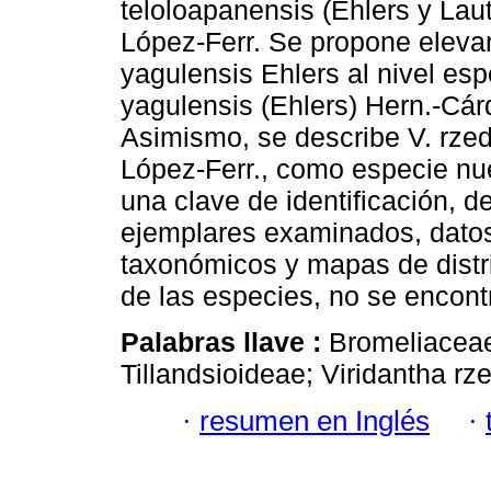
teloloapanensis (Ehlers y Lau
López-Ferr. Se propone elevar 
yagulensis Ehlers al nivel esp
yagulensis (Ehlers) Hern.-Cár
Asimismo, se describe V. rze
López-Ferr., como especie nue
una clave de identificación, d
ejemplares examinados, datos
taxonómicos y mapas de distri
de las especies, no se encont
Palabras llave :
Bromeliaceae
Tillandsioideae; Viridantha r
·
resumen en Inglés
·