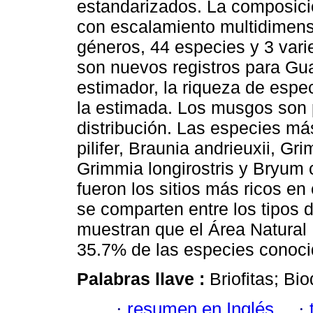
estandarizados. La composició
con escalamiento multidimensi
géneros, 44 especies y 3 va
son nuevos registros para Gu
estimador, la riqueza de esp
la estimada. Los musgos son 
distribución. Las especies m
pilifer, Braunia andrieuxii, G
Grimmia longirostris y Bryum
fueron los sitios más ricos 
se comparten entre los tipos 
muestran que el Área Natural 
35.7% de las especies conoci
Palabras llave :
Briofitas; Bi
·
resumen en Inglés
·