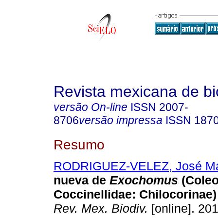
Revista mexicana de bi
versão On-line
ISSN
2007-
8706
versão impressa
ISSN
187
Resumo
RODRIGUEZ-VELEZ, José M
nueva de
Exochomus
(Coleo
Coccinellidae: Chilocorinae)
Rev. Mex. Biodiv.
[online]. 201