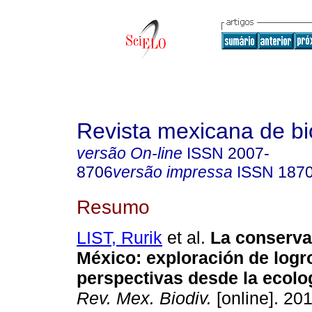
Revista mexicana de bi
versão On-line
ISSN
2007-
8706
versão impressa
ISSN
187
Resumo
LIST, Rurik
et al.
La conserva
México: exploración de logro
perspectivas desde la ecolog
Rev. Mex. Biodiv.
[online]. 201