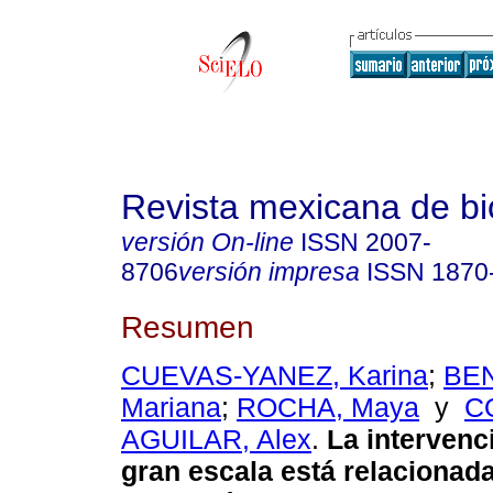
Revista mexicana de bi
versión On-line
ISSN
2007-
8706
versión impresa
ISSN
1870
Resumen
CUEVAS-YANEZ, Karina
;
BEN
Mariana
;
ROCHA, Maya
y
C
AGUILAR, Alex
.
La intervenc
gran escala está relacionada