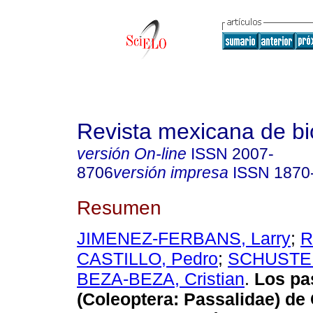
Revista mexicana de bi
versión On-line
ISSN
2007-
8706
versión impresa
ISSN
1870
Resumen
JIMENEZ-FERBANS, Larry
;
R
CASTILLO, Pedro
;
SCHUSTER
BEZA-BEZA, Cristian
.
Los pa
(Coleoptera: Passalidae) de 