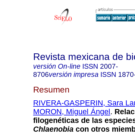
Revista mexicana de bi
versión On-line
ISSN
2007-
8706
versión impresa
ISSN
1870
Resumen
RIVERA-GASPERIN, Sara Lar
MORON, Miguel Ángel
.
Relac
filogenéticas de las especie
Chlaenobia
con otros miemb