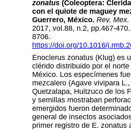
zonatus
(Coleoptera: Clerid
con el quiote de maguey me
Guerrero, México.
Rev. Mex. 
2017, vol.88, n.2, pp.467-470
8706.
https://doi.org/10.1016/j.rmb.
Enoclerus zonatus (Klug) es 
clérido distribuido por el norte
México. Los especímenes fuer
mezcalero (Agave vivipara L.
Quetzalapa, Huitzuco de los F
y semillas mostraban perfora
emergidos fueron determinad
general de insectos asociado
primer registro de E. zonatus