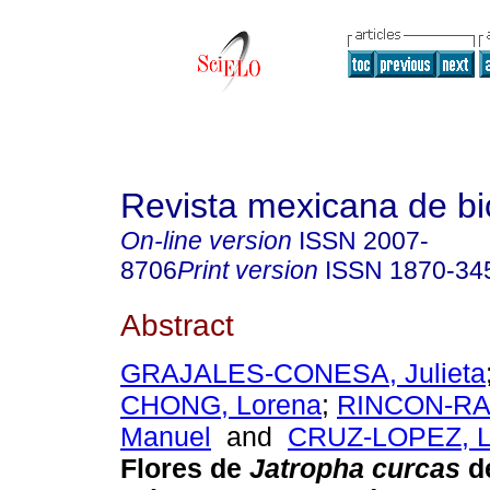
Revista mexicana de bi
On-line version
ISSN
2007-
8706
Print version
ISSN
1870-34
Abstract
GRAJALES-CONESA, Julieta
CHONG, Lorena
;
RINCON-R
Manuel
and
CRUZ-LOPEZ, L
Flores de
Jatropha curcas
de