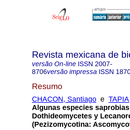
Revista mexicana de bi
versão On-line
ISSN
2007-
8706
versão impressa
ISSN
187
Resumo
CHACON, Santiago
e
TAPIA,
Algunas especies saprobias
Dothideomycetes y Lecano
(Pezizomycotina: Ascomycot