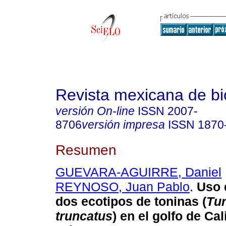
Revista mexicana de bi
versión On-line
ISSN
2007-
8706
versión impresa
ISSN
1870
Resumen
GUEVARA-AGUIRRE, Daniel
REYNOSO, Juan Pablo
.
Uso d
dos ecotipos de toninas (
Tu
truncatus
) en el golfo de Cal